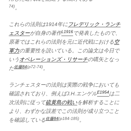
74)
。
これらの法則は1914年に
フレデリック・ランチ
L1916
ェスター
が自身の著作
で発表したもので、
原著ではこれらの法則を元に近代戦における
空
軍力
の重要性を説いている。この論文は今日で
いう
オペレーションズ・リサーチ
の嚆矢となっ
佐藤84
(p72-74)
た
。
ランチェスターの法則は実際の戦争においても
E1954
確認されており、例えばJ.H.エンゲル
は二
次法則に従って
硫黄島の戦い
を解析することに
より、わずかな誤差でこの法則が成り立つこと
佐藤84
(p184-185)
を確認している
。