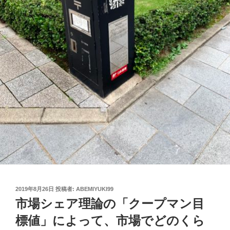
投
2019年8月26日
投稿者:
ABEMIYUKI99
稿
市場シェア理論の「クープマン目
日:
標値」によって、市場でどのくら