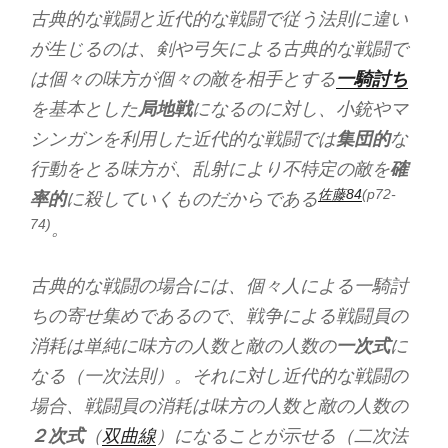
古典的な戦闘と近代的な戦闘で従う法則に違い
が生じるのは、剣や弓矢による古典的な戦闘で
は個々の味方が個々の敵を相手とする
一騎討ち
を基本とした
局地戦
になるのに対し、小銃やマ
シンガンを利用した近代的な戦闘では
集団的
な
行動をとる味方が、乱射により不特定の敵を
確
佐藤84
(p72-
率的
に殺していくものだからである
74)
。
古典的な戦闘の場合には、個々人による一騎討
ちの寄せ集めであるので、戦争による戦闘員の
消耗は単純に味方の人数と敵の人数の
一次式
に
なる（一次法則）。それに対し近代的な戦闘の
場合、戦闘員の消耗は味方の人数と敵の人数の
２次式
（
双曲線
）になることが示せる（二次法