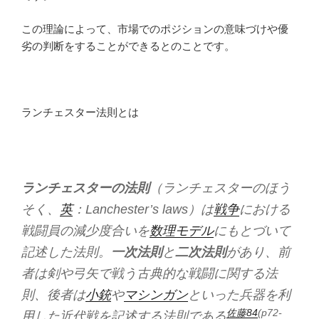
この理論によって、市場でのポジションの意味づけや優
劣の判断をすることができるとのことです。
ランチェスター法則とは
ランチェスターの法則
（ランチェスターのほう
そく、
英
：Lanchester’s laws）は
戦争
における
戦闘員の減少度合いを
数理モデル
にもとづいて
記述した法則。
一次法則
と
二次法則
があり、前
者は剣や弓矢で戦う古典的な戦闘に関する法
則、後者は
小銃
や
マシンガン
といった兵器を利
佐藤84
(p72-
用した近代戦を記述する法則である