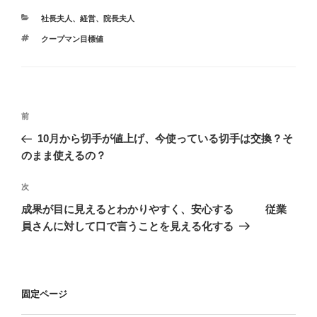
カ
社長夫人
、
経営
、
院長夫人
テ
タ
クープマン目標値
ゴ
グ
リ
ー
投
前
前
稿
の
10月から切手が値上げ、今使っている切手は交換？そ
ナ
投
のまま使えるの？
ビ
稿
ゲ
次
次
の
ー
成果が目に見えるとわかりやすく、安心する 従業
投
シ
員さんに対して口で言うことを見える化する
稿
ョ
ン
固定ページ