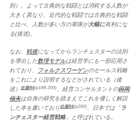
則）。よって古典的な戦闘とは消耗する人数が
大きく異なり、近代的な戦闘では古典的な戦闘
と比べ、人数が多い方の軍隊が
大幅に
有利にな
る(後述)。
なお、
戦後
になってからランチェスターの法則
を導出した
数理モデル
は経営学にも一部応用さ
れており、
フォルクスワーゲン
のセールス戦略
をこれにより説明するなどがされている（後
佐藤84
(p188-200)
述）
。経営コンサルタントの
田岡
信夫
は自身の研究を踏まえてこれを優しく解説
佐藤84
(p200)
した本を書いており
、日本では「
ラ
ンチェスター経営戦略
」と呼ばれている。