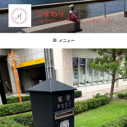
コ
ン
ひまわり
テ
女性税理士による生活にちょっと役立つブログ
ン
ツ
へ
メニュー
ス
キ
ッ
プ