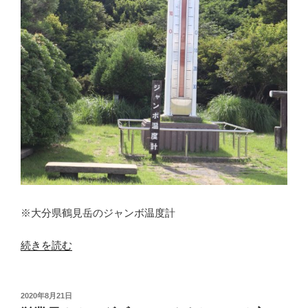
知
カ
ー
ド
は
も
う
使
え
な
い
の？”
の
※大分県鶴見岳のジャンボ温度計
“診
続きを読む
療
所
に
投
2020年8月21日
稿