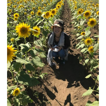
な
い
の
で、
対
象
者
の
確
認
を・・・
「競
輪
と
オ
ー
ト
レ