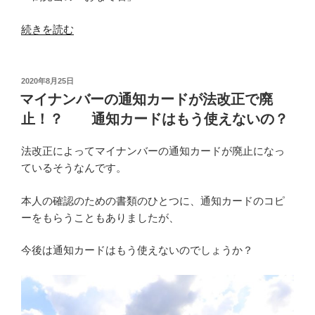
は
“法
続きを読む
ど
人
う
契
で
約
投
2020年8月25日
し
稿
で
マイナンバーの通知カードが法改正で廃
ょ
日:
積
止！？ 通知カードはもう使えないの？
う
み
か・・”
立
法改正によってマイナンバーの通知カードが廃止になっ
の
て
ているそうなんです。
部
分
本人の確認のための書類のひとつに、通知カードのコピ
（前
ーをもらうこともありましたが、
払
部
今後は通知カードはもう使えないのでしょうか？
分）
が
あ