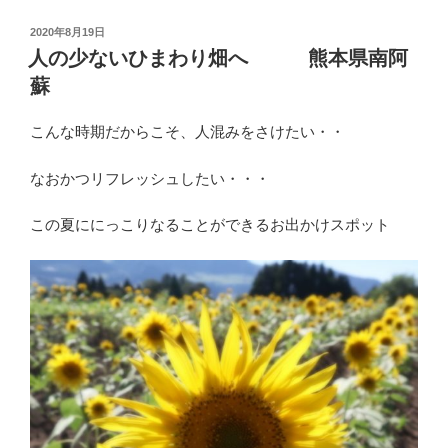
わ
も
れ
投
2020年8月19日
自
稿
て、
人の少ないひまわり畑へ 熊本県南阿
日:
分
「い
蘇
い
を
で
肯
こんな時期だからこそ、人混みをさけたい・・
す
定
よ」
なおかつリフレッシュしたい・・・
し
と
て
答
この夏ににっこりなることができるお出かけスポット
く
え
て
れ
い
る
い
人
で
を
す
持
か？”
つ
の
家