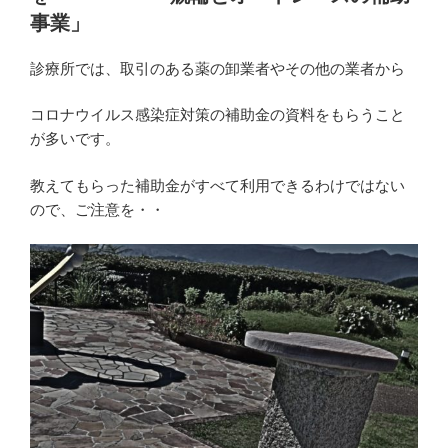
わ
落
事業」
り
ち
畑
診療所では、取引のある薬の卸業者やその他の業者から
込
へ
ん
熊
コロナウイルス感染症対策の補助金の資料をもらうこと
本
だ
が多いです。
県
自
南
分
教えてもらった補助金がすべて利用できるわけではない
阿
ので、ご注意を・・
を
蘇”
励
の
ま
し
て
く
れ
る”
の