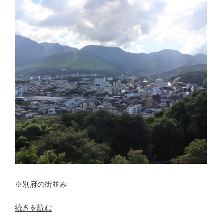
る
平
準
定
期
保
険
（解
約
返
戻
率
85％
超）
取
り
※別府の街並み
崩
し
“マ
続きを読む
が
イ