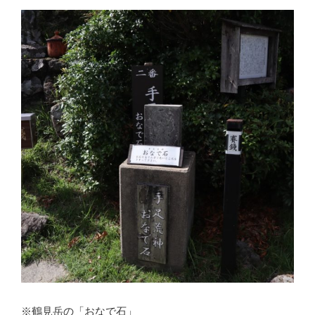
た
ら、
所
得
制
限
が
あ
る
の
で
気
を
つ
け
て
あ
げ
※鶴見岳の「おなで石」
て