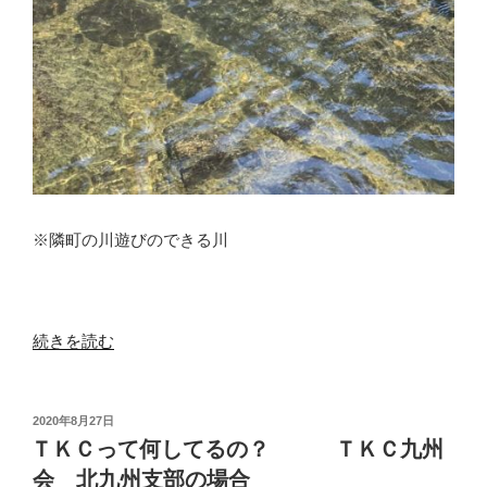
※隣町の川遊びのできる川
“特
続きを読む
別
徴
収
投
2020年8月27日
稿
に
ＴＫＣって何してるの？ ＴＫＣ九州
日:
よ
会 北九州支部の場合