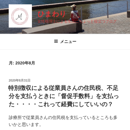
コ
ン
ひまわり
テ
女性税理士による生活にちょっと役立つブログ
ン
ツ
へ
メニュー
ス
キ
ッ
月:
2020年8月
プ
投
2020年8月31日
稿
特別徴収による従業員さんの住民税、不足
日:
分を支払うときに「督促手数料」を支払っ
た・・・・これって経費にしていいの？
診療所で従業員さんの住民税を支払っているところも多
いかと思います。