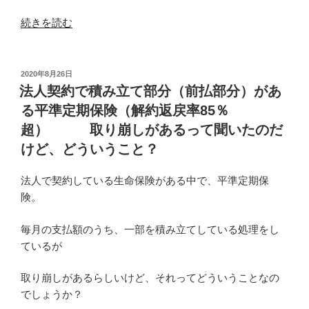
“従
続きを読む
業
員
さ
投
2020年8月26日
稿
ん
法人契約で積み立て部分（前払部分）があ
日:
が
る平準定期保険（解約返戻率85％
児
超） 取り崩しがあるって聞いたのだ
童
けど、どういうこと？
扶
養
法人で契約している生命保険がある中で、平準定期保
手
険。
当
を
毎月の支払額のうち、一部を積み立てしている処理をし
も
ているが
ら
っ
取り崩しがあるらしいけど、それってどういうことなの
て
でしょうか？
い