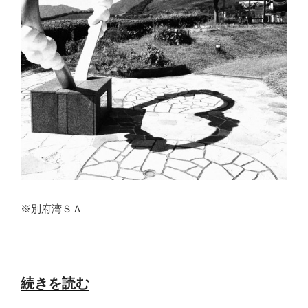
先
の
分
も
一
緒
に
年
末
調
整
し
※別府湾ＳＡ
て
く
だ
い」
と
“い
続きを読む
言
つ