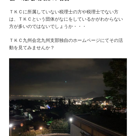
る
従
ＴＫＣに所属していない税理士の方や税理士でない方
業
は、ＴＫＣという団体がなにをしているかがわからない
員
方が多いのではないでしょうか・・・
さ
ん
ＴＫＣ九州会北九州支部独自のホームページにてその活
の
動を見てみませんか？
住
民
税、
不
足
分
を
支
払
う
と
き