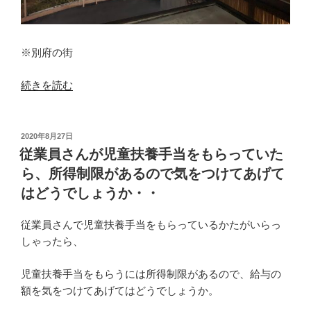
に
「督
促
※別府の街
手
数
“Ｔ
続きを読む
料」
Ｋ
を
Ｃ
支
っ
投
2020年8月27日
払
稿
て
従業員さんが児童扶養手当をもらっていた
っ
日:
何
ら、所得制限があるので気をつけてあげて
た・・・・
し
はどうでしょうか・・
こ
て
れ
る
従業員さんで児童扶養手当をもらっているかたがいらっ
っ
の？
しゃったら、
て
Ｔ
経
Ｋ
児童扶養手当をもらうには所得制限があるので、給与の
費
Ｃ
額を気をつけてあげてはどうでしょうか。
に
九