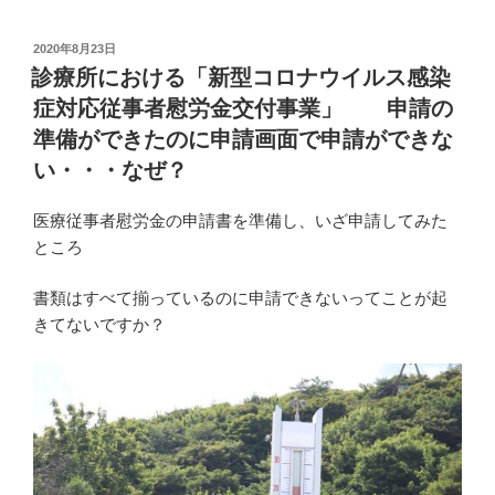
あ
ナ
る
ン
投
2020年8月23日
っ
稿
バ
診療所における「新型コロナウイルス感染
て
日:
ー
症対応従事者慰労金交付事業」 申請の
聞
の
準備ができたのに申請画面で申請ができな
い
通
い・・・なぜ？
た
知
の
カ
医療従事者慰労金の申請書を準備し、いざ申請してみた
だ
ー
ところ
け
ド
ど、
が
書類はすべて揃っているのに申請できないってことが起
ど
法
きてないですか？
う
改
い
正
う
で
こ
廃
と？”
止！？
の
通