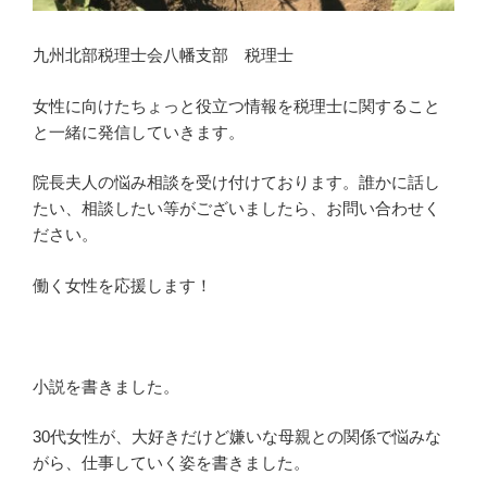
ー
ス
九州北部税理士会八幡支部 税理士
の
補
女性に向けたちょっと役立つ情報を税理士に関すること
助
と一緒に発信していきます。
事
業」”
院長夫人の悩み相談を受け付けております。誰かに話し
の
たい、相談したい等がございましたら、お問い合わせく
ださい。
働く女性を応援します！
小説を書きました。
30代女性が、大好きだけど嫌いな母親との関係で悩みな
がら、仕事していく姿を書きました。