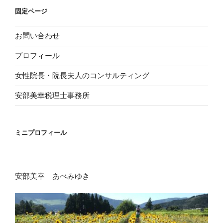
ー
ペ
関
固定ページ
ジ
す
ー
る
ジ
お問い合わせ
補
送
助
プロフィール
り
金
女性院長・院長夫人のコンサルティング
を
す
安部美幸税理士事務所
べ
て
利
ミニプロフィール
用
で
き
る
安部美幸 あべみゆき
わ
け
で
は