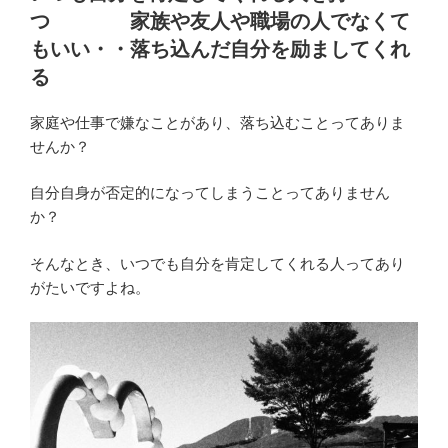
日:
で
つ 家族や友人や職場の人でなくて
申
ダ
請
もいい・・落ち込んだ自分を励ましてくれ
ブ
画
る
ル
面
ワ
で
家庭や仕事で嫌なことがあり、落ち込むことってありま
ー
申
せんか？
ク
請
を
が
自分自身が否定的になってしまうことってありません
し
で
か？
て
き
い
な
そんなとき、いつでも自分を肯定してくれる人ってあり
る
い・・・
がたいですよね。
方
な
か
ぜ？”
ら
の
「別
の
勤
め