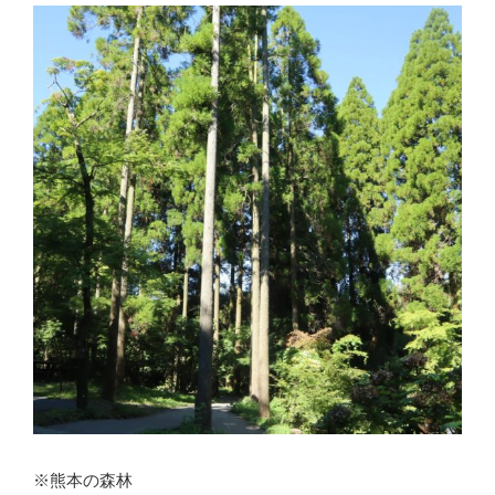
し
州
て
会
い
北
い
九
の？”
州
の
支
部
の
場
合”
の
※熊本の森林