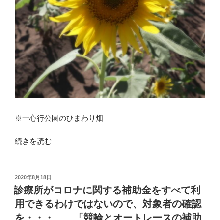
族
や
友
人
や
職
場
の
※一心行公園のひまわり畑
人
で
“人
続きを読む
な
の
く
少
て
な
投
2020年8月18日
稿
も
い
診療所がコロナに関する補助金をすべて利
日:
ひ
い
用できるわけではないので、対象者の確認
ま
い・・
を・・・ 「競輪とオートレースの補助