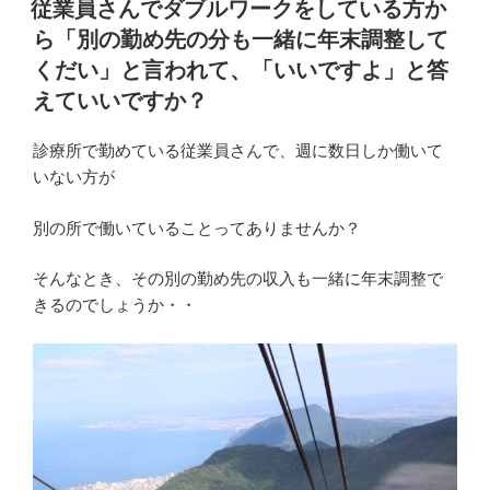
お
従業員さんでダブルワークをしている方か
日:
け
ら「別の勤め先の分も一緒に年末調整して
る
くだい」と言われて、「いいですよ」と答
「新
えていいですか？
型
コ
診療所で勤めている従業員さんで、週に数日しか働いて
ロ
いない方が
ナ
ウ
別の所で働いていることってありませんか？
イ
ル
そんなとき、その別の勤め先の収入も一緒に年末調整で
ス
きるのでしょうか・・
感
染
症
対
応
従
事