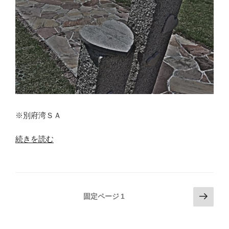
※別府湾ＳＡ
“診
続きを読む
療
所
が
コ
投
次
固定ページ
1
ロ
の
稿
ナ
ペ
の
に