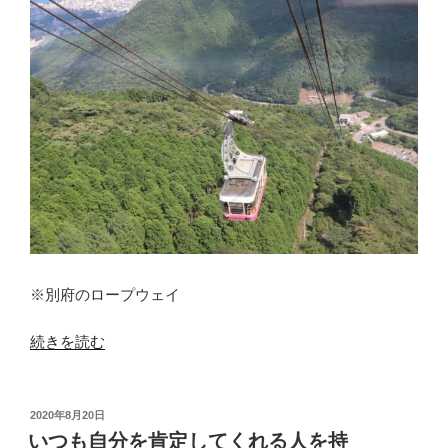
者
慰
労
金
交
付
事
業」
申
請
の
準
※別府のロープウェイ
備
が
“従
続きを読む
で
業
き
員
た
さ
投
2020年8月20日
の
稿
ん
いつも自分を肯定してくれる人を持
に