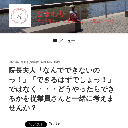
コ
ン
ひまわり
テ
女性税理士による生活にちょっと役立つブログ
ン
ツ
へ
メニュー
ス
キ
ッ
投
2020年5月1日
投稿者:
ABEMIYUKI99
プ
稿
院長夫人「なんでできないの
日:
っ！」「できるはずでしょっ！」
ではなく・・・どうやったらでき
るかを従業員さんと一緒に考えま
せんか？
Pocket