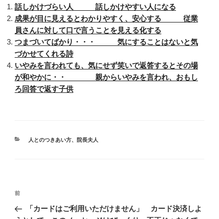
話しかけづらい人 話しかけやすい人になる
成果が目に見えるとわかりやすく、安心する 従業
員さんに対して口で言うことを見える化する
つまづいてばかり・・・ 気にすることはないと気
づかせてくれる詩
いやみを言われても、気にせず笑いで返答するとその場
が和やかに・・ 親からいやみを言われ、おもし
ろ回答で返す子供
カ
人とのつきあい方
、
院長夫人
テ
ゴ
リ
ー
投
前
前
稿
の
「カードはご利用いただけません」 カード決済しよ
ナ
投