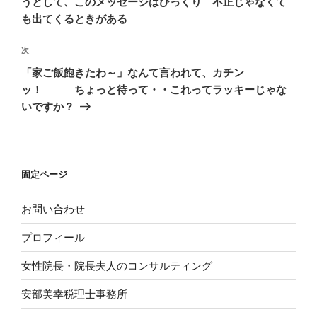
うとして、このメッセージはびっくり 不正じゃなくて
ビ
稿
も出てくるときがある
ゲ
次
次
ー
の
シ
「家ご飯飽きたわ～」なんて言われて、カチン
投
ッ！ ちょっと待って・・これってラッキーじゃな
ョ
稿
いですか？
ン
固定ページ
お問い合わせ
プロフィール
女性院長・院長夫人のコンサルティング
安部美幸税理士事務所