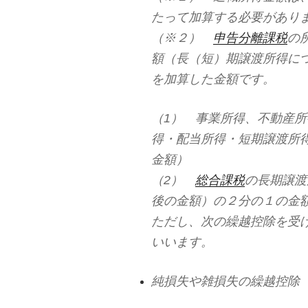
たって加算する必要があり
（※２）
申告分離課税
の
額（長（短）期譲渡所得に
を加算した金額です。
（1） 事業所得、不動産
得・配当所得・短期譲渡所
金額）
（2）
総合課税
の長期譲渡
後の金額）の２分の１の金
ただし、次の繰越控除を受
いいます。
純損失や雑損失の繰越控除