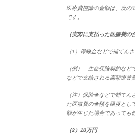
医療費控除の金額は、次の式
です。
（実際に支払った医療費の合
（1）保険金などで補てんさ
（例） 生命保険契約など
などで支給される高額療養
（注）保険金などで補てん
た医療費の金額を限度とし
額が生じた場合であっても
（2）10万円