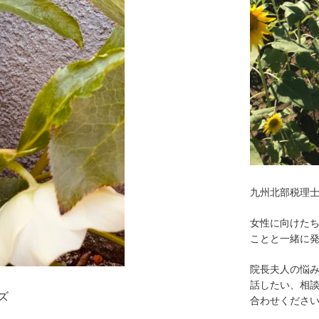
九州北部税理
女性に向けた
ことと一緒に
院長夫人の悩
話したい、相
ズ
合わせくださ