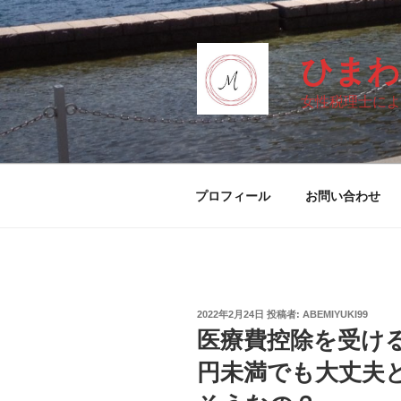
コ
ン
テ
ひまわ
ン
ツ
女性税理士によ
へ
ス
キ
ッ
プロフィール
お問い合わせ
プ
投
2022年2月24日
投稿者:
ABEMIYUKI99
稿
医療費控除を受け
日:
円未満でも大丈