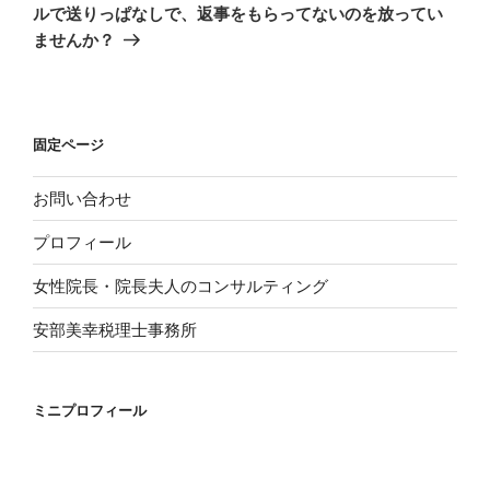
投
シ
ルで送りっぱなしで、返事をもらってないのを放ってい
稿
ませんか？
ョ
ン
固定ページ
お問い合わせ
プロフィール
女性院長・院長夫人のコンサルティング
安部美幸税理士事務所
ミニプロフィール