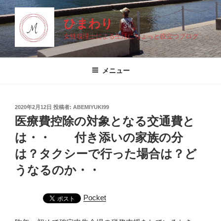
コ
ン
ひまわり
テ
女性税理士による生活にちょっと役立つブログ
ン
ツ
へ
メニュー
ス
キ
ッ
投
2020年2月12日
投稿者:
ABEMIYUKI99
プ
稿
医療費控除の対象となる交通費と
日:
は・・ 付き添いの家族の分
は？タクシーで行った場合は？ど
うなるのか・・
Pocket