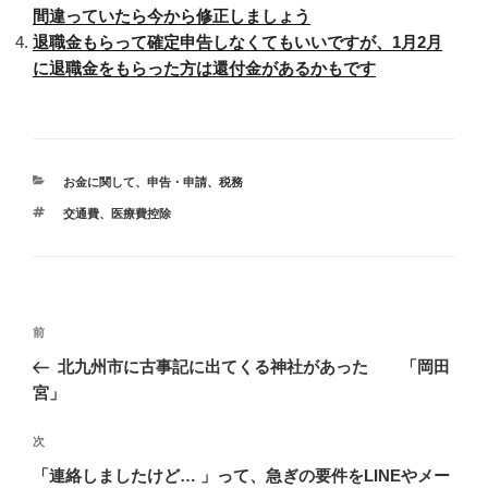
間違っていたら今から修正しましょう
退職金もらって確定申告しなくてもいいですが、1月2月
に退職金をもらった方は還付金があるかもです
カ
お金に関して
、
申告・申請
、
税務
テ
タ
交通費
、
医療費控除
ゴ
グ
リ
ー
投
前
前
稿
の
北九州市に古事記に出てくる神社があった 「岡田
ナ
投
宮」
ビ
稿
ゲ
次
次
の
ー
「連絡しましたけど… 」って、急ぎの要件をLINEやメー