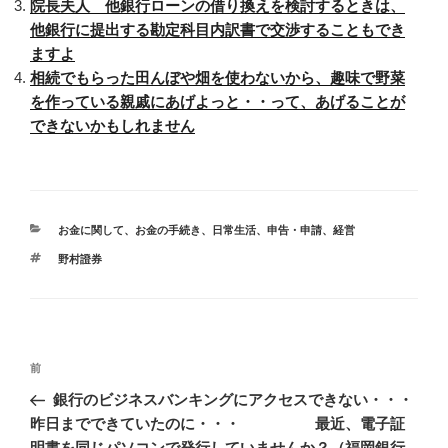
院長夫人 他銀行ローンの借り換えを検討するときは、
他銀行に提出する勘定科目内訳書で交渉することもでき
ますよ
相続でもらった田んぼや畑を使わないから、趣味で野菜
を作っている親戚にあげよっと・・って、あげることが
できないかもしれません
カ
お金に関して
、
お金の手続き
、
日常生活
、
申告・申請
、
経営
テ
タ
野村證券
ゴ
グ
リ
ー
投
前
前
稿
の
銀行のビジネスバンキングにアクセスできない・・・
ナ
投
昨日までできていたのに・・・ 最近、電子証
ビ
稿
明書を同じパソコンで発行していませんか？（福岡銀行