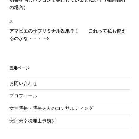
ゲ
の場合）
ー
次
次
シ
の
アマビエのサブリミナル効果？！ これって私も使え
ョ
投
るのかな・・・
ン
稿
固定ページ
お問い合わせ
プロフィール
女性院長・院長夫人のコンサルティング
安部美幸税理士事務所