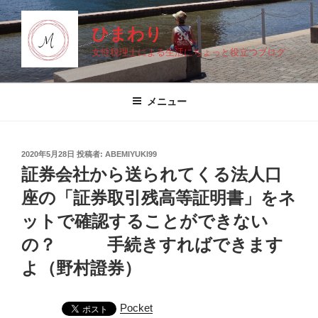
コ
ン
ひまわり
テ
女性税理士による生活にちょっと役立つブログ
ン
ツ
へ
メニュー
ス
キ
ッ
投
2020年5月28日
投稿者:
ABEMIYUKI99
プ
稿
証券会社から送られてくる法人口
日:
座の「証券取引残高等証明書」をネ
ットで確認することができない
の？ 手続きすればできます
よ（野村證券）
Pocket