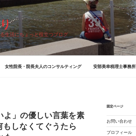
り
る生活にちょっと役立つブログ
女性院長・院長夫人のコンサルティング
安部美幸税理士事務所
固定ページ
いよ」の優しい言葉を素
お問い合わせ
何もしなくてぐうたら
プロフィール