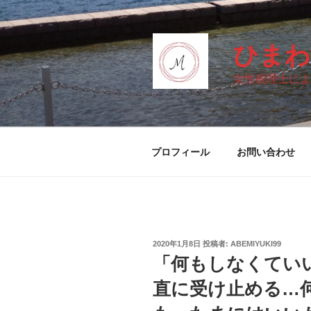
コ
ン
テ
ひまわ
ン
ツ
女性税理士によ
へ
ス
キ
ッ
プロフィール
お問い合わせ
プ
投
2020年1月8日
投稿者:
ABEMIYUKI99
稿
「何もしなくてい
日:
直に受け止める…