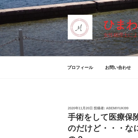
コ
ン
テ
ひまわ
ン
ツ
女性税理士によ
へ
ス
キ
ッ
プロフィール
お問い合わせ
プ
投
2020年11月20日
投稿者:
ABEMIYUKI99
稿
手術をして医療保
日:
のだけど・・・な