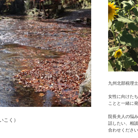
九州北部税理
女性に向けた
ことと一緒に
院長夫人の悩
いこく）
話したい、相
合わせくださ