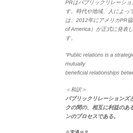
PRはパブリックリレーションズ（P
す。時代や地域、人によっ
は、2012年にアメリカPR協会（PRS
of America）が正式に
す。
“Public relations is a strate
mutually
beneficial relationships betw
＜和訳＞
パブリックリレーションズ
クの間の、相互に利益のあ
ンのプロセスである。
※
電通ＨＰ