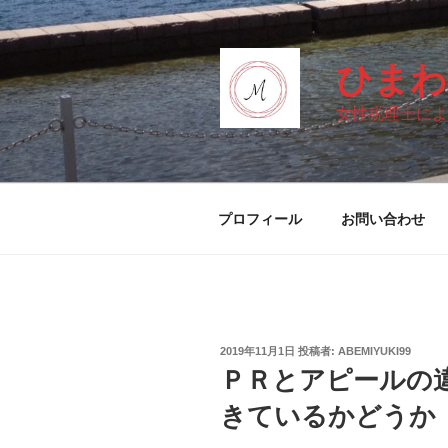
コ
ン
テ
ひまわ
ン
ツ
女性税理士によ
へ
ス
キ
ッ
プロフィール
お問い合わせ
プ
投
2019年11月1日
投稿者:
ABEMIYUKI99
稿
ＰＲとアピールの
日:
きているかどうか