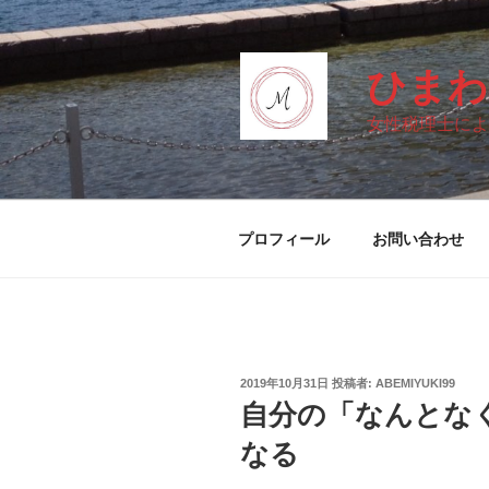
コ
ン
テ
ひまわ
ン
ツ
女性税理士によ
へ
ス
キ
ッ
プロフィール
お問い合わせ
プ
投
2019年10月31日
投稿者:
ABEMIYUKI99
稿
自分の「なんとな
日:
なる