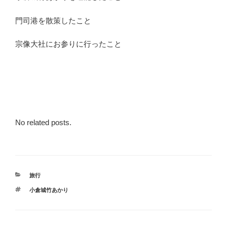
門司港を散策したこと
宗像大社にお参りに行ったこと
No related posts.
カ
旅行
テ
タ
小倉城竹あかり
ゴ
グ
リ
ー