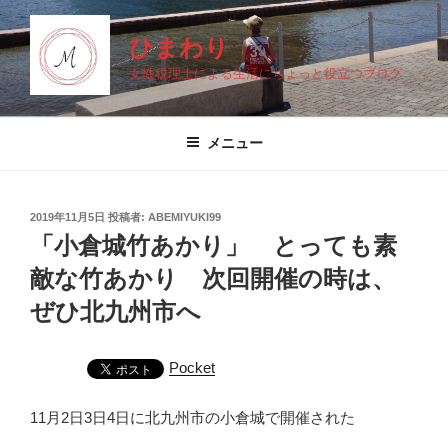
コ
ン
ひまわり
テ
女性税理士による生活にちょっと役立つブログ
ン
ツ
へ
メニュー
ス
キ
ッ
投
2019年11月5日
投稿者:
ABEMIYUKI99
プ
稿
「小倉城竹あかり」 とっても素
日:
敵な竹あかり 次回開催の時は、
ぜひ北九州市へ
Pocket
11月2日3日4日に北九州市の小倉城で開催された