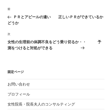
投
前
前
稿
の
ＰＲとアピールの違い 正しいＰＲができているか
ナ
投
どうか
ビ
稿
ゲ
次
次
の
ー
女性の生理前の体調不良をどう乗り切るか・・ 予
投
シ
測をつけると対処ができる
稿
ョ
ン
固定ページ
お問い合わせ
プロフィール
女性院長・院長夫人のコンサルティング