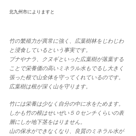
北九州市によりますと
竹の繁殖力が異常に強く、広葉樹林をじわじわ
と浸食しているという事実です。
ブナやナラ、クヌギといった広葉樹が落葉する
ことで栄養価の高いミネラル水もでるし大きく
張った根で山全体を守ってくれているのです。
広葉樹は根が深く山を守ります。
竹には栄養は少なく自分の中に水をためます。
しかも竹の根はせいぜい５０センチくらいの表
層にしか地下茎をはりません。
山の保水ができなくなり、良質のミネラル水が