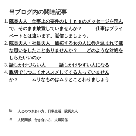
当ブログ内の関連記事
院長夫人 仕事上の要件のＬｉｎｅのメッセージを読ん
で、そのまま放置していませんか？ 仕事はプライ
ベートとは違います。返信しましょう。
院長夫人・社長夫人 嫉妬する女の人に巻き込まれて嫌
な思いをしたことありませんか？ どのような対処を
しらたいいのか
話しかけづらい人 話しかけやすい人になる
親切でしつこくオススメしてくる人っていません
か？ ムリなものはムリとことわりましょう
カ
人とのつきあい方
、
日常生活
、
院長夫人
テ
タ
人間関係、付き合い方、夫婦関係
ゴ
グ
リ
ー