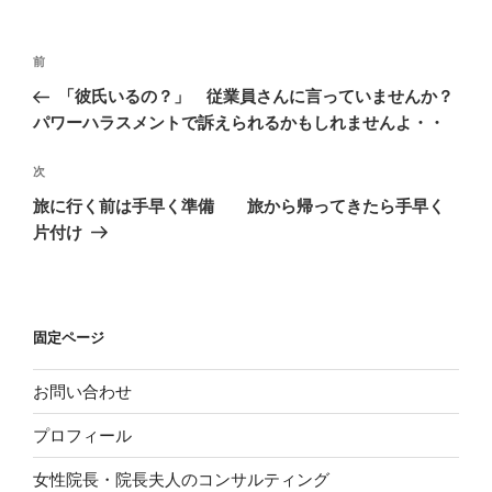
投
前
前
稿
の
「彼氏いるの？」 従業員さんに言っていませんか？
ナ
投
パワーハラスメントで訴えられるかもしれませんよ・・
ビ
稿
ゲ
次
次
の
ー
旅に行く前は手早く準備 旅から帰ってきたら手早く
投
シ
片付け
稿
ョ
ン
固定ページ
お問い合わせ
プロフィール
女性院長・院長夫人のコンサルティング