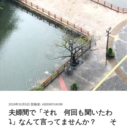
投
2018年10月5日
投稿者:
ABEMIYUKI99
稿
夫婦間で「それ 何回も聞いたわ
日:
⤵」なんて言ってませんか？ そ