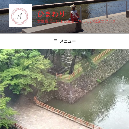
コ
ン
ひまわり
テ
女性税理士による生活にちょっと役立つブログ
ン
ツ
へ
メニュー
ス
キ
ッ
プ