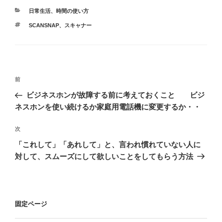
カ
日常生活
、
時間の使い方
テ
タ
SCANSNAP、スキャナー
ゴ
グ
リ
ー
投
前
前
稿
の
ビジネスホンが故障する前に考えておくこと ビジ
ナ
投
ネスホンを使い続けるか家庭用電話機に変更するか・・
ビ
稿
ゲ
次
次
の
ー
「これして」「あれして」と、言われ慣れていない人に
投
シ
対して、スムーズにして欲しいことをしてもらう方法
稿
ョ
ン
固定ページ