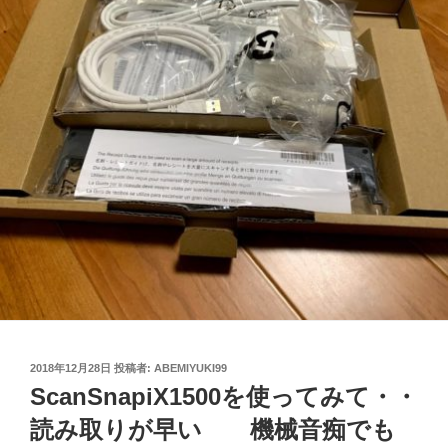
投
2018年12月28日
投稿者:
ABEMIYUKI99
稿
ScanSnapiX1500を使ってみて・・
日:
読み取りが早い 機械音痴でも