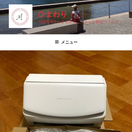
コ
ン
ひまわり
テ
女性税理士による生活にちょっと役立つブログ
ン
ツ
へ
メニュー
ス
キ
ッ
プ