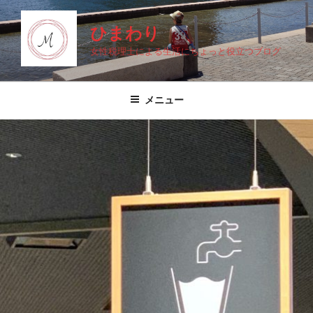
コ
ン
ひまわり
テ
女性税理士による生活にちょっと役立つブログ
ン
ツ
へ
メニュー
ス
キ
ッ
プ