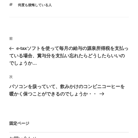
テ
タ
何度も後悔している人
ゴ
グ
リ
ー
投
前
前
稿
の
e-taxソフトを使って毎月の給与の源泉所得税を支払っ
ナ
投
ている場合、賞与分を支払い忘れたらどうしたらいいの
ビ
稿
でしょうか…
ゲ
次
次
ー
の
シ
パソコンを扱っていて、飲みかけのコンビニコーヒーを
投
暖かく保つことができるのでしょうか・・
ョ
稿
ン
固定ページ