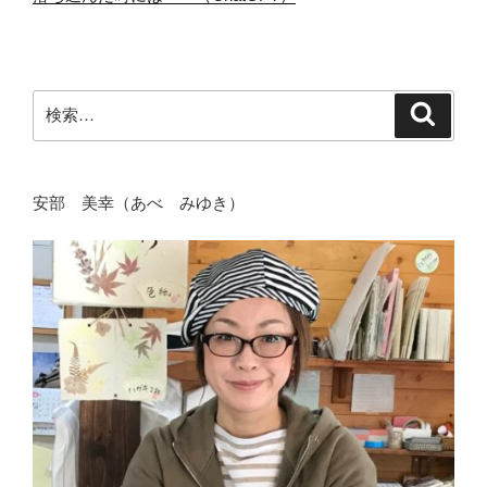
検
検
索
索:
安部 美幸（あべ みゆき）