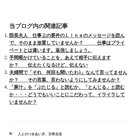
当ブログ内の関連記事
院長夫人 仕事上の要件のＬｉｎｅのメッセージを読ん
で、そのまま放置していませんか？ 仕事はプライ
ベートとは違います。返信しましょう。
手間暇かけていることを、あえて相手に伝えます
か？ 伝えたくなるけど、伝えない
夫婦間で「それ 何回も聞いたわ⤵」なんて言ってません
か？ その言葉、言わないようにしてみませんか？
「豚汁」を「ぶたじる」と読むか、「とんじる」と読む
か・・・どうでもいいことにこだわって、イライラして
いませんか？
カ
人とのつきあい方
、
日常生活