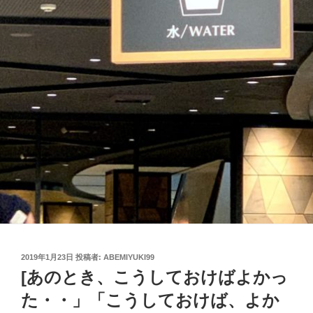
投
2019年1月23日
投稿者:
ABEMIYUKI99
稿
[あのとき、こうしておけばよかっ
日:
た・・」「こうしておけば、よか