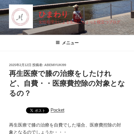
コ
ン
ひまわり
テ
女性税理士による生活にちょっと役立つブログ
ン
ツ
へ
メニュー
ス
キ
ッ
投
2025年2月12日
投稿者:
ABEMIYUKI99
プ
稿
再生医療で膝の治療をしたけれ
日:
ど、自費・・医療費控除の対象とな
るの？
Pocket
再生医療で膝の治療を自費でした場合、医療費控除の対
象となるのでしょうか・・・