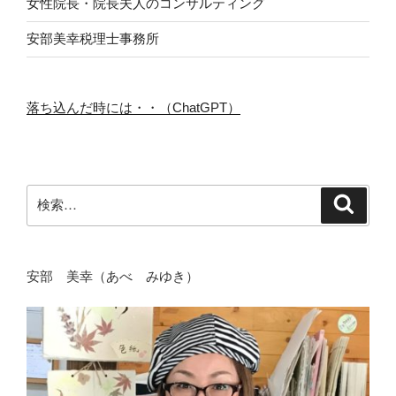
女性院長・院長夫人のコンサルティング
安部美幸税理士事務所
落ち込んだ時には・・（ChatGPT）
検
検
索
索:
安部 美幸（あべ みゆき）