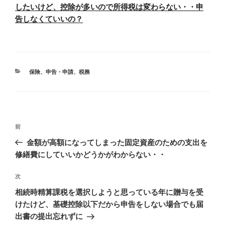
したいけど、控除が多いので所得税は変わらない・・申
告しなくていいの？
カ
保険
、
申告・申請
、
税務
テ
ゴ
リ
ー
投
前
前
稿
の
金額が高額になってしまった固定資産のための支出を
ナ
投
修繕費にしていいかどうかがわからない・・
ビ
稿
ゲ
次
次
の
ー
相続時精算課税を選択しようと思っている年に贈与を受
投
シ
けたけど、基礎控除以下だから申告をしない場合でも届
稿
出書の提出忘れずに
ョ