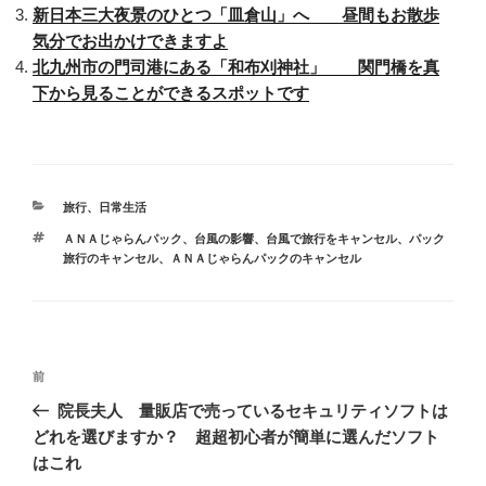
新日本三大夜景のひとつ「皿倉山」へ 昼間もお散歩
気分でお出かけできますよ
北九州市の門司港にある「和布刈神社」 関門橋を真
下から見ることができるスポットです
カ
旅行
、
日常生活
テ
タ
ＡＮＡじゃらんパック、台風の影響、台風で旅行をキャンセル、パック
ゴ
グ
旅行のキャンセル、ＡＮＡじゃらんパックのキャンセル
リ
ー
投
前
前
稿
の
院長夫人 量販店で売っているセキュリティソフトは
ナ
投
どれを選びますか？ 超超初心者が簡単に選んだソフト
ビ
稿
はこれ
ゲ