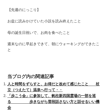
【先週のにっこり】
お盆に読みかけていた小説を読み終えたこと
母の誕生日祝いで、お肉を食べたこと
週末なのに早起きできて、朝にウォーキングができたこ
と
当ブログ内の関連記事
人と時間をずらすと、お得だと改めて感じたこと 杖
立（つえたて）温泉へ行って・・
「歩こう会」に参加して、帆柱新四国霊場の一部を巡
る 歩きながら普段話さない方と話せるいい機
会