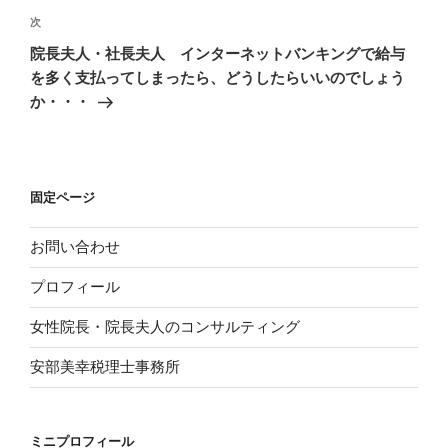
次
次
ー
の
シ
院長夫人・社長夫人 インターネットバンキングで給与
投
を多く支払ってしまったら、どうしたらいいのでしょう
ョ
稿
か・・・
ン
固定ページ
お問い合わせ
プロフィール
女性院長・院長夫人のコンサルティング
安部美幸税理士事務所
ミニプロフィール