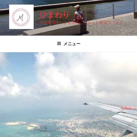
コ
ン
ひまわり
テ
女性税理士による生活にちょっと役立つブログ
ン
ツ
へ
メニュー
ス
キ
ッ
プ