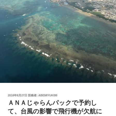
投
2018年8月27日
投稿者:
ABEMIYUKI99
稿
ＡＮＡじゃらんパックで予約し
日:
て、台風の影響で飛行機が欠航に