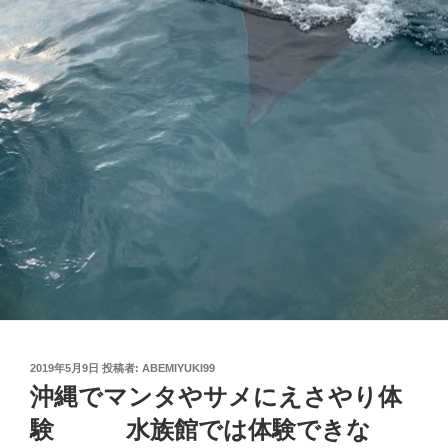
投
2019年5月9日
投稿者:
ABEMIYUKI99
稿
沖縄でマンタやサメにえさやり体
日:
験 水族館では体験できな