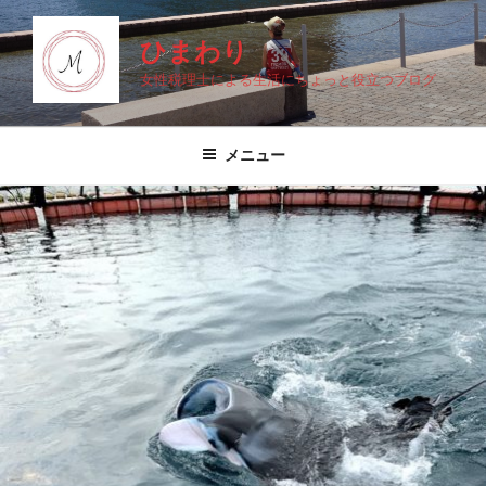
コ
ン
ひまわり
テ
女性税理士による生活にちょっと役立つブログ
ン
ツ
へ
メニュー
ス
キ
ッ
プ