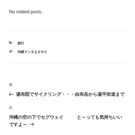
No related posts.
カ
旅行
テ
タ
沖縄マンタえさやり
ゴ
グ
リ
ー
投
前
前
稿
の
湯布院でサイクリング・・・由布岳から湯平街道まで
ナ
投
ビ
稿
次
次
ゲ
の
沖縄の空の下でセグウェイ と～っても気持ちいい
投
ー
ですよ～
稿
シ