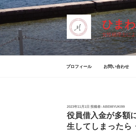
コ
ン
テ
ひまわ
ン
ツ
女性税理士によ
へ
ス
キ
ッ
プロフィール
お問い合わせ
プ
投
2023年11月1日
投稿者:
ABEMIYUKI99
稿
役員借入金が多額
日:
生してしまったら