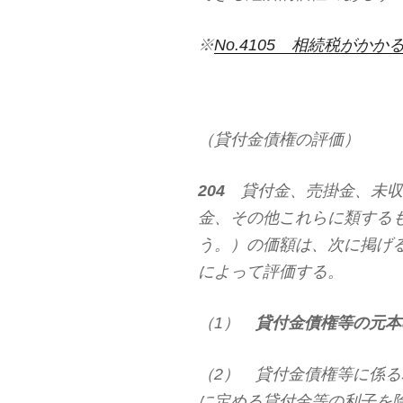
※
No.4105 相続税がかかる財産
（貸付金債権の評価）
204
貸付金、売掛金、未収
金、その他これらに類する
う。）の価額は、次に掲げ
によって評価する。
（1）
貸付金債権等の元本
（2） 貸付金債権等に係る
に定める貸付金等の利子を