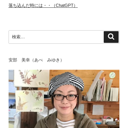
落ち込んだ時には・・（ChatGPT）
検
検
索
索:
安部 美幸（あべ みゆき）