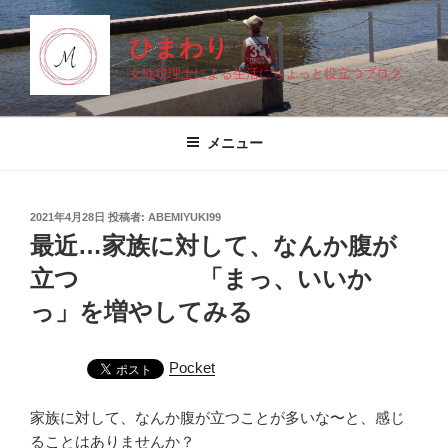
コ
ン
ひまわり
テ
女性税理士による生活にちょっと役立つブログ
ン
ツ
へ
メニュー
ス
キ
ッ
投
2021年4月28日
投稿者:
ABEMIYUKI99
プ
稿
最近…家族に対して、なんか腹が
日:
立つ 「まっ、いいか
っ」を増やしてみる
Pocket
家族に対して、なんか腹が立つことが多いな〜と、感じ
ることはありませんか？