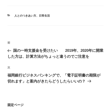
カ
人とのつきあい方
、
日常生活
テ
ゴ
リ
ー
投
前
前
稿
の
国の一時支援金を受けたい 2019年、2020年に開業
ナ
投
した方は、計算方法がちょっと違うのでご注意を
ビ
稿
ゲ
次
次
の
ー
福岡銀行ビジネスバンキングで、「電子証明書の期限が
投
シ
切れます」と案内がきたらどうしたらいいの？
稿
ョ
ン
固定ページ