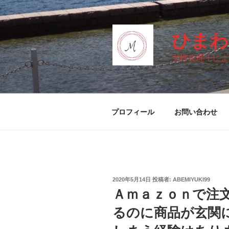
コ
ン
テ
ひまわ
ン
ツ
女性税理士によ
へ
ス
キ
ッ
プロフィール
お問い合わせ
プ
投
2020年5月14日
投稿者:
ABEMIYUKI99
稿
Ａｍａｚｏｎで注
日:
るのに商品が玄関