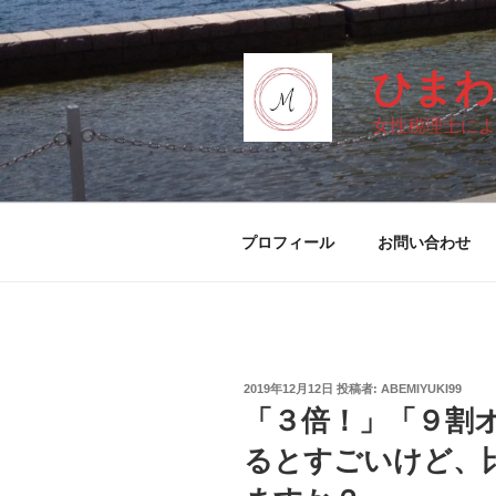
コ
ン
テ
ひまわ
ン
ツ
女性税理士によ
へ
ス
キ
ッ
プロフィール
お問い合わせ
プ
投
2019年12月12日
投稿者:
ABEMIYUKI99
稿
「３倍！」「９割
日:
るとすごいけど、