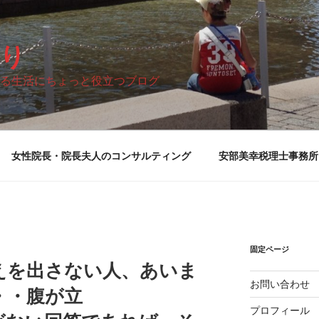
り
る生活にちょっと役立つブログ
女性院長・院長夫人のコンサルティング
安部美幸税理士事務所
固定ページ
えを出さない人、あいま
お問い合わせ
・・腹が立
プロフィール