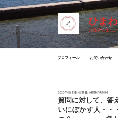
コ
ン
テ
ひまわ
ン
ツ
女性税理士によ
へ
ス
キ
ッ
プロフィール
お問い合わせ
プ
投
2020年4月13日
投稿者:
ABEMIYUKI99
稿
質問に対して、答
日:
いにぼかす人・・