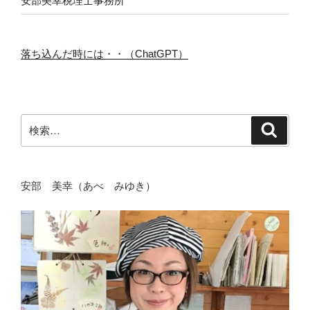
安部美幸税理士事務所
落ち込んだ時には・・（ChatGPT）
検
検
索
索:
安部 美幸（あべ みゆき）