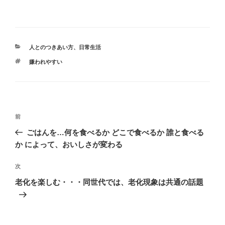
カ
人とのつきあい方
、
日常生活
テ
タ
嫌われやすい
ゴ
グ
リ
ー
投
前
前
稿
の
ごはんを…何を食べるか どこで食べるか 誰と食べる
ナ
投
か によって、おいしさが変わる
ビ
稿
ゲ
次
次
の
ー
老化を楽しむ・・・同世代では、老化現象は共通の話題
投
シ
稿
ョ
ン