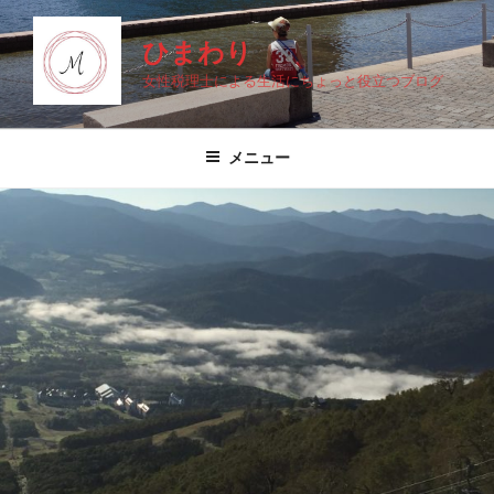
コ
ン
ひまわり
テ
女性税理士による生活にちょっと役立つブログ
ン
ツ
へ
メニュー
ス
キ
ッ
プ