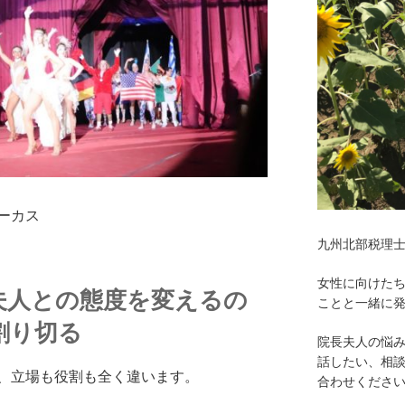
ーカス
九州北部税理
女性に向けた
夫人との態度を変えるの
ことと一緒に
割り切る
院長夫人の悩
話したい、相
、立場も役割も全く違います。
合わせくださ