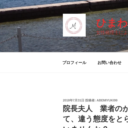
コ
ン
テ
ひまわ
ン
ツ
女性税理士によ
へ
ス
キ
ッ
プロフィール
お問い合わせ
プ
投
2018年7月31日
投稿者:
ABEMIYUKI99
稿
院長夫人 業者の
日:
て、違う態度をと