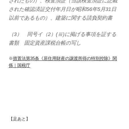
されたもの）、検査済証（当該検査済証に記載
された確認済証交付年月日が昭和56年5月31日
以前であるもの）、建築に関する請負契約書
（3） 同号イ（2）(ⅲ)に掲げる事項を証する
書類 固定資産課税台帳の写し
※
措置法第35条《居住用財産の譲渡所得の特別控除》関
係｜国税庁
【足あと】