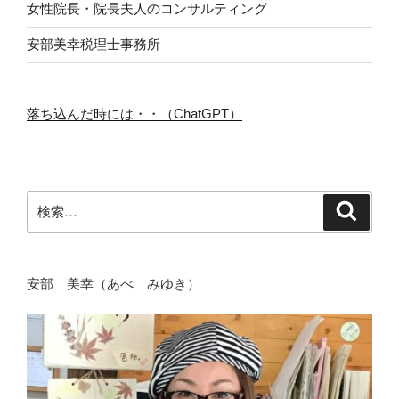
女性院長・院長夫人のコンサルティング
安部美幸税理士事務所
落ち込んだ時には・・（ChatGPT）
検
検
索
索:
安部 美幸（あべ みゆき）