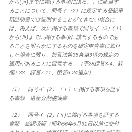
から(ⅲ)までに掲げる事項に限る。）に該当す
ることについて、同号イ（2）に規定する登記事
項証明書では証明することができない場合に
は、例えば、次に掲げる書類で同号イ（2）(ⅰ)
から(ⅲ)までに掲げる事項に該当するものであ
ることを明らかにするものを確定申告書に添付
した場合に限り、措置法第35条第3項の規定の
適用があることに留意する。（平28課資3-4、課
個2-33、課審7-11、徴管6-24追加）
（1） 同号イ（2）（ⅰ）に掲げる事項を証す
る書類 遺産分割協議書
（2） 同号イ（2）(ⅱ)に掲げる事項を証する
書類 確認済証（昭和56年5月31日以前に交付