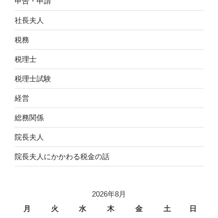
申告・申請
社長夫人
税務
税理士
税理士試験
経営
総務関係
院長夫人
院長夫人にかかわる税金の話
2026年8月
月
火
水
木
金
土
日