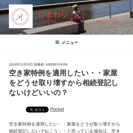
コ
ン
ひまわり
テ
女性税理士による生活にちょっと役立つブログ
ン
ツ
へ
メニュー
ス
キ
ッ
投
2024年12月24日
投稿者:
ABEMIYUKI99
プ
稿
空き家特例を適用したい・・家屋
日:
をどうせ取り壊すから相続登記し
ないけどいいの？
Pocket
空き家特例を適用したい・・家屋をどうせ取り壊すから
相続登記しないでおこう・・と思っている場合は、空き