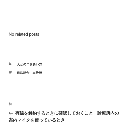
No related posts.
カ
人とのつきあい方
テ
タ
自己紹介、出身校
ゴ
グ
リ
ー
投
前
前
稿
の
有線を解約するときに確認しておくこと 診療所内の
ナ
投
案内マイクを使っているとき
ビ
稿