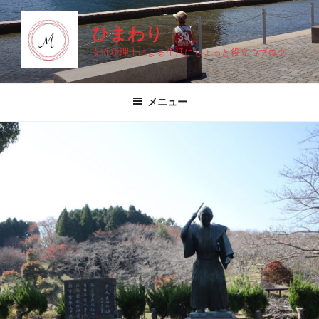
コ
ン
ひまわり
テ
女性税理士による生活にちょっと役立つブログ
ン
ツ
へ
メニュー
ス
キ
ッ
プ