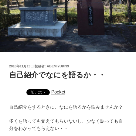
投
2018年11月13日
投稿者:
ABEMIYUKI99
稿
自己紹介でなにを語るか・・
日:
Pocket
自己紹介をするときに、なにを語るかを悩みませんか？
多くを語っても覚えてもらいないし、少なく語っても自
分をわかってもらえない・・