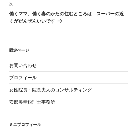
ゲ
次
次
の
ー
働くママ、働く妻のかたの住むところは、スーパーの近
投
シ
くがだんぜんいいです
稿
ョ
ン
固定ページ
お問い合わせ
プロフィール
女性院長・院長夫人のコンサルティング
安部美幸税理士事務所
ミニプロフィール