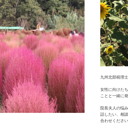
九州北部税理
女性に向けた
ことと一緒に
院長夫人の悩
話したい、相
合わせくださ