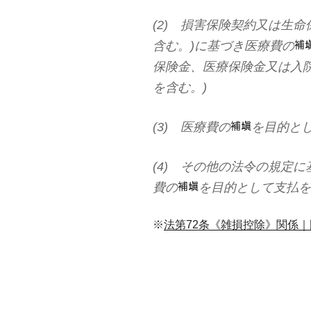
(2) 損害保険契約又は生
含む。)に基づき医療費の
保険金、医療保険金又は入
を含む。)
(3) 医療費の
を目的と
(4) その他の法令の規定
費の
を目的として支払を
※
法第72条《雑損控除》関係｜国税庁 