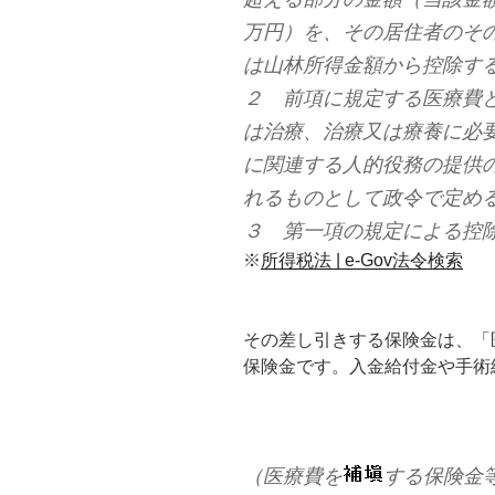
万円）を、その居住者のそ
は山林所得金額から控除す
２ 前項に規定する医療費
は治療、治療又は療養に必
に関連する人的役務の提供
れるものとして政令で定め
３ 第一項の規定による控
※
所得税法 | e-Gov法令検索
その差し引きする保険金は、「
保険金です。入金給付金や手術
（医療費を
する保険金