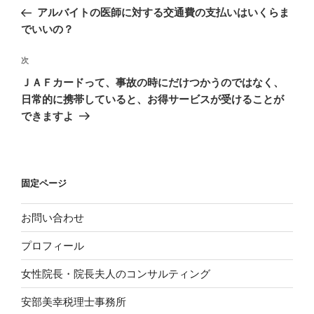
稿
の
アルバイトの医師に対する交通費の支払いはいくらま
ナ
投
でいいの？
ビ
稿
ゲ
次
次
の
ー
ＪＡＦカードって、事故の時にだけつかうのではなく、
投
シ
日常的に携帯していると、お得サービスが受けることが
稿
できますよ
ョ
ン
固定ページ
お問い合わせ
プロフィール
女性院長・院長夫人のコンサルティング
安部美幸税理士事務所