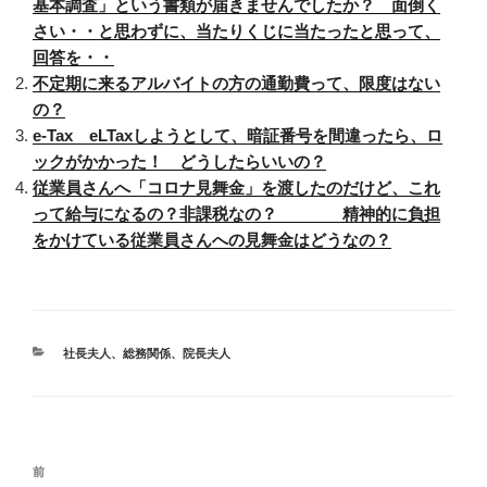
基本調査」という書類が届きませんでしたか？ 面倒く
さい・・と思わずに、当たりくじに当たったと思って、
回答を・・
不定期に来るアルバイトの方の通勤費って、限度はない
の？
e-Tax eLTaxしようとして、暗証番号を間違ったら、ロ
ックがかかった！ どうしたらいいの？
従業員さんへ「コロナ見舞金」を渡したのだけど、これ
って給与になるの？非課税なの？ 精神的に負担
をかけている従業員さんへの見舞金はどうなの？
カ
社長夫人
、
総務関係
、
院長夫人
テ
ゴ
リ
ー
投
前
前