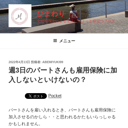
コ
ン
ひまわり
テ
女性税理士による生活にちょっと役立つブログ
ン
ツ
へ
メニュー
ス
キ
ッ
投
2022年4月13日
投稿者:
ABEMIYUKI99
プ
稿
週3日のパートさんも雇用保険に加
日:
入しないといけないの？
Pocket
パートさんを雇い入れるとき、パートさんも雇用保険に
加入させるのかしら・・と思われるかたもいらっしゃる
かもしれません。