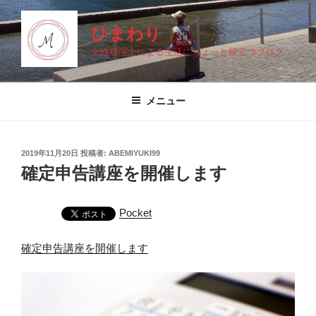
コ
ン
ひまわり
テ
女性税理士による生活にちょっと役立つブログ
ン
ツ
へ
メニュー
ス
キ
ッ
投
2019年11月20日
投稿者:
ABEMIYUKI99
プ
稿
確定申告講座を開催します
日:
Pocket
確定
申告講座を開催します