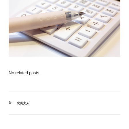
No related posts.
カ
院長夫人
テ
ゴ
リ
ー