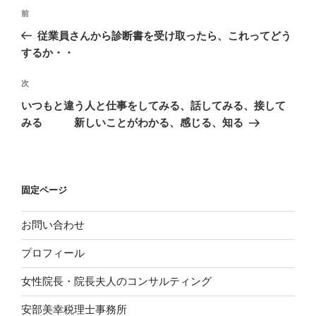
投
前
前
稿
の
従業員さんから診断書を受け取ったら、これってどう
ナ
投
するか・・
ビ
稿
ゲ
次
次
の
ー
いつもと違う人と仕事をしてみる、話してみる、接して
投
シ
みる 新しいことがわかる、感じる、知る
稿
ョ
ン
固定ページ
お問い合わせ
プロフィール
女性院長・院長夫人のコンサルティング
安部美幸税理士事務所