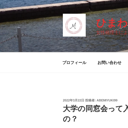
コ
ン
テ
ひまわ
ン
ツ
女性税理士によ
へ
ス
キ
ッ
プロフィール
お問い合わせ
プ
投
2022年3月22日
投稿者:
ABEMIYUKI99
稿
大学の同窓会って
日:
の？