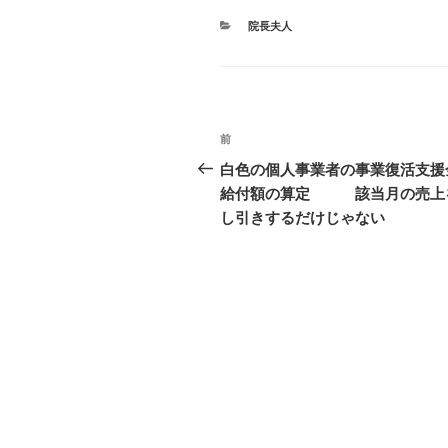
カ
院長夫人
テ
ゴ
リ
ー
投
前
前
稿
の
白色の個人事業者の事業復活支援
投
給付額の算定 該当月の売上
ナ
稿
し引きするだけじゃない
ビ
ゲ
ー
シ
ョ
ン