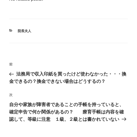
カ
院長夫人
テ
ゴ
リ
ー
投
前
前
稿
の
法務局で収入印紙を買ったけど使わなかった・・・換
ナ
投
金できるの？換金できない場合はどうするの？
ビ
稿
ゲ
次
次
の
ー
自分や家族が障害者であることの手帳を持っていると、
投
シ
確定申告で何か関係があるの？ 療育手帳は内容を確
稿
認して、等級に注意 １級、２級とは書かれていない
ョ
ン