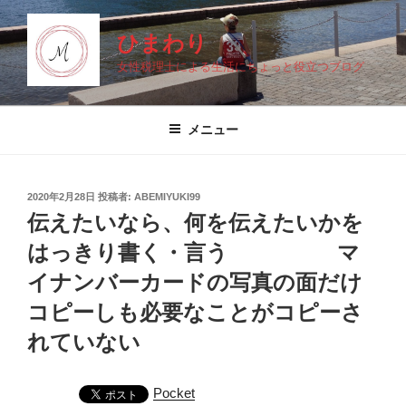
コ
ン
ひまわり
テ
女性税理士による生活にちょっと役立つブログ
ン
ツ
へ
メニュー
ス
キ
ッ
投
2020年2月28日
投稿者:
ABEMIYUKI99
プ
稿
伝えたいなら、何を伝えたいかを
日:
はっきり書く・言う マ
イナンバーカードの写真の面だけ
コピーしも必要なことがコピーさ
れていない
Pocket