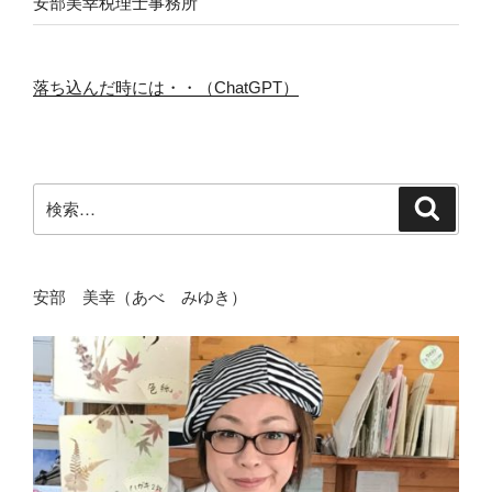
安部美幸税理士事務所
落ち込んだ時には・・（ChatGPT）
検
検
索
索:
安部 美幸（あべ みゆき）