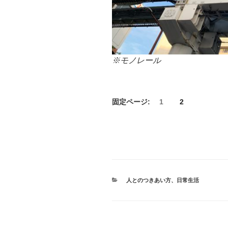
※モノレール
固定ページ:
1
2
カ
人とのつきあい方
、
日常生活
テ
ゴ
リ
ー