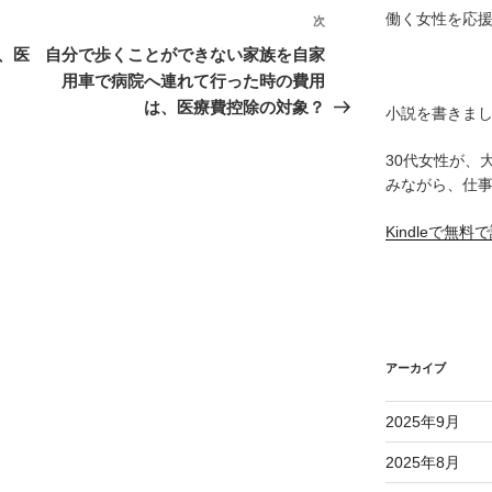
働く女性を応
次
次
の
、医
自分で歩くことができない家族を自家
投
用車で病院へ連れて行った時の費用
稿
は、医療費控除の対象？
小説を書きま
30代女性が、
みながら、仕
Kindleで無
アーカイブ
2025年9月
2025年8月