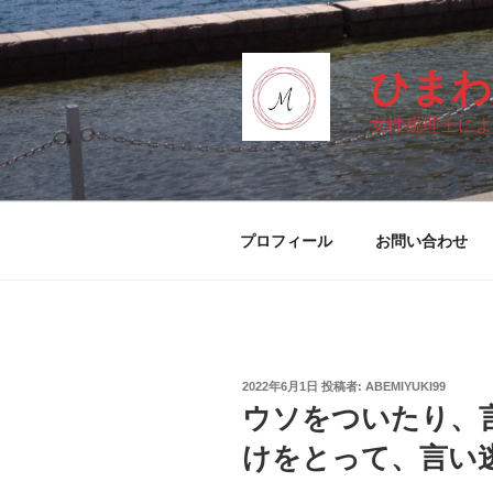
コ
ン
テ
ひまわ
ン
ツ
女性税理士によ
へ
ス
キ
ッ
プロフィール
お問い合わせ
プ
投
2022年6月1日
投稿者:
ABEMIYUKI99
稿
ウソをついたり、
日:
けをとって、言い