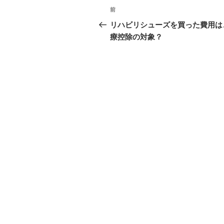
投
前
前
稿
の
リハビリシューズを買った費用は
投
療控除の対象？
ナ
稿
ビ
ゲ
ー
シ
ョ
ン