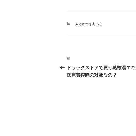
カ
人とのつきあい方
テ
ゴ
リ
ー
投
前
前
稿
の
ドラッグストアで買う葛根湯エキ
投
医療費控除の対象なの？
ナ
稿
ビ
ゲ
ー
シ
ョ