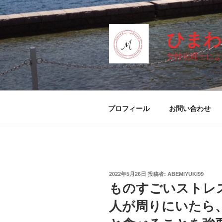
コ
ン
テ
ひまわ
ン
ツ
女性税理士によ
へ
ス
キ
ッ
プロフィール
お問い合わせ
プ
投
2022年5月26日
投稿者:
ABEMIYUKI99
稿
ものすごいストレ
日:
人が周りにいたら